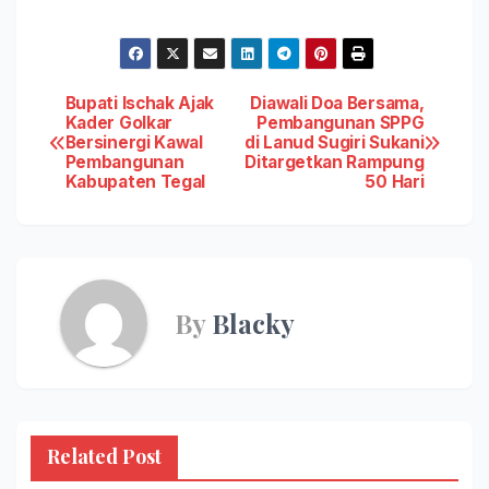
Post
Bupati Ischak Ajak
Diawali Doa Bersama,
Kader Golkar
Pembangunan SPPG
Bersinergi Kawal
di Lanud Sugiri Sukani
navigation
Pembangunan
Ditargetkan Rampung
Kabupaten Tegal
50 Hari
By
Blacky
Related Post