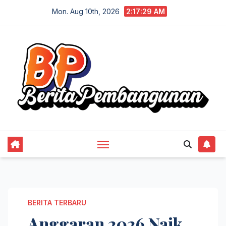
Skip
Mon. Aug 10th, 2026
2:17:30 AM
to
content
BERITA TERBARU
Anggaran 2026 Naik