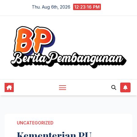
Skip
Thu. Aug 6th, 2026
12:23:17 PM
to
content
UNCATEGORIZED
Kementerian PU