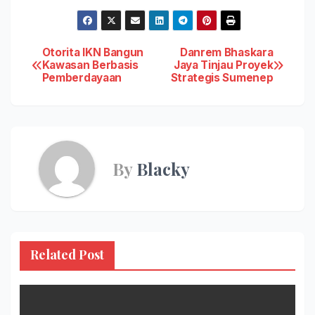
Post
Otorita IKN Bangun
Danrem Bhaskara
Kawasan Berbasis
Jaya Tinjau Proyek
Pemberdayaan
Strategis Sumenep
navigation
By
Blacky
Related Post