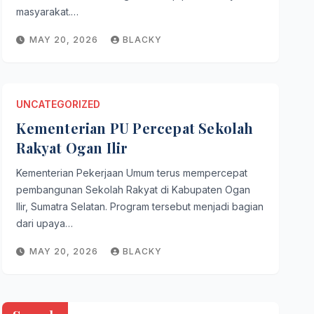
masyarakat.…
MAY 20, 2026
BLACKY
UNCATEGORIZED
Kementerian PU Percepat Sekolah
Rakyat Ogan Ilir
ZED
Kementerian Pekerjaan Umum terus mempercepat
 Bhaskara Jaya Tinjau Proyek
pembangunan Sekolah Rakyat di Kabupaten Ogan
Ilir, Sumatra Selatan. Program tersebut menjadi bagian
nep
dari upaya…
026
BLACKY
MAY 20, 2026
BLACKY