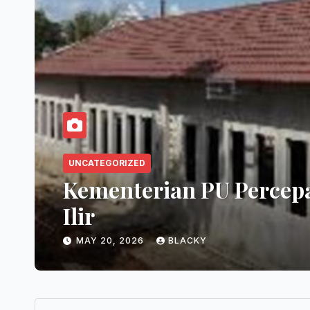
NCATEGORIZED
ementerian PU Percepat Seko
lir
MAY 20, 2026
BLACKY