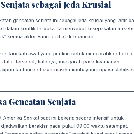
Senjata sebagai Jeda Krusial
an gencatan senjata ini sebagai jeda krusial yang lahir da
at dalam konflik terbuka. Ia menyebut kesepakatan terseb
aik” semua aktor yang terlibat di lapangan.
akan langkah awal yang penting untuk mengarahkan berbag
a. Jalur tersebut, katanya, mengarah pada keamanan,
eskipun tantangan besar masih membayangi upaya stabilisas
a Gencatan Senjata
merika Serikat saat ini bekerja secara intensif untuk
dijadwalkan berakhir pada pukul 09.00 waktu setempat.
i “semangat saling pengertian” menjadi kunci agar kesepa