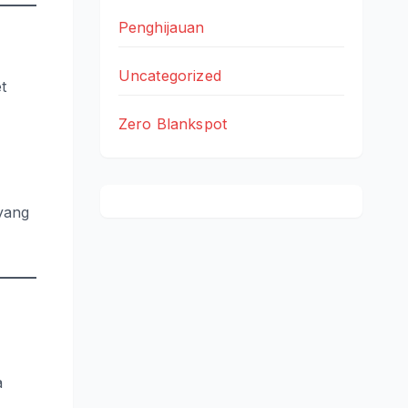
Penghijauan
Uncategorized
t
Zero Blankspot
 yang
a