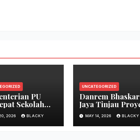
EGORIZED
UNCATEGORIZED
nterian PU
Danrem Bhaskar
epat Sekolah
Jaya Tinjau Proy
at Ogan Ilir
Strategis Sumen
20, 2026
BLACKY
MAY 14, 2026
BLACKY