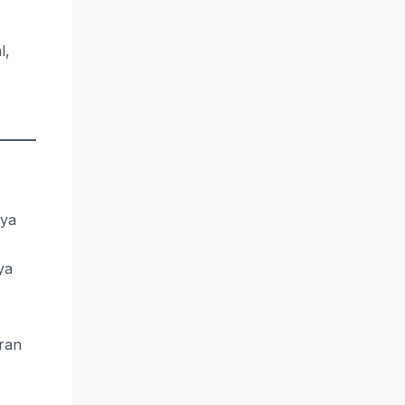
l,
nya
ya
ran