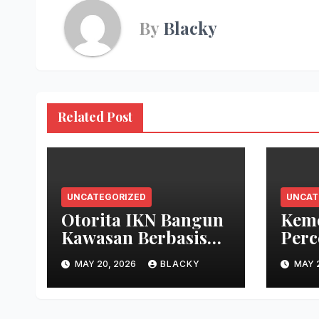
By
Blacky
Related Post
UNCATEGORIZED
UNCAT
Otorita IKN Bangun
Keme
Kawasan Berbasis
Perc
Pemberdayaan
Raky
MAY 20, 2026
BLACKY
MAY 