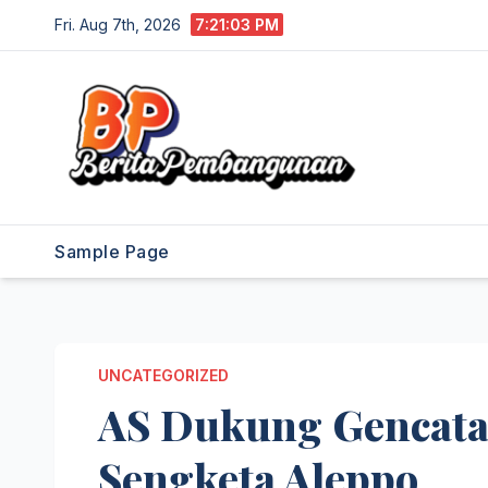
Skip
Fri. Aug 7th, 2026
7:21:04 PM
to
content
Sample Page
UNCATEGORIZED
AS Dukung Gencatan
Sengketa Aleppo