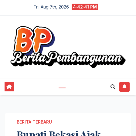
Skip
Fri. Aug 7th, 2026
4:42:42 PM
to
content
BERITA TERBARU
Bupati Bekasi Ajak