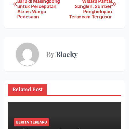
Baru di Malangbong
Wisata Pantai
navigation
untuk Percepatan
Sanglen, Sumber
Akses Warga
Penghidupan
Pedesaan
Terancam Tergusur
By
Blacky
Related Post
BERITA TERBARU