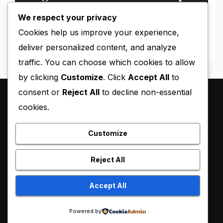
Tahanan Perempuan Palestina
We respect your privacy
MAY 11, 2026
BLACKY
Cookies help us improve your experience,
deliver personalized content, and analyze
traffic. You can choose which cookies to allow
by clicking
Customize
. Click
Accept All
to
consent or
Reject All
to decline non-essential
cookies.
Customize
Reject All
Proudly powered by WordPress
|
Theme:
Pulse News
by
Accept All
Themeansar
.
Powered by
Sample Page