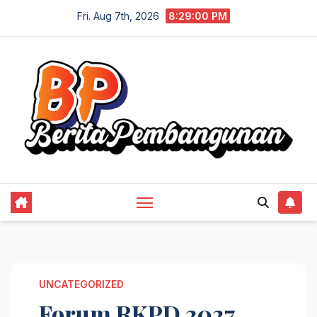
Skip
Fri. Aug 7th, 2026
8:29:00 PM
to
content
UNCATEGORIZED
Forum RKPD 2027