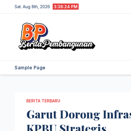
Skip
Sat. Aug 8th, 2026
3:38:26 PM
to
content
Sample Page
BERITA TERBARU
Garut Dorong Infra
KPBU Strategis