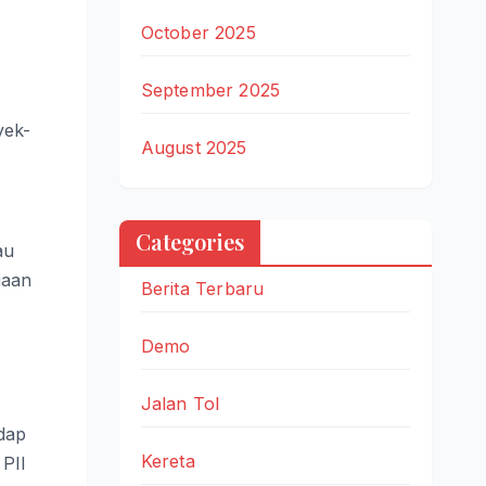
October 2025
September 2025
yek-
August 2025
Categories
au
iaan
Berita Terbaru
Demo
Jalan Tol
dap
Kereta
 PII