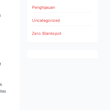
Penghijauan
i
Uncategorized
Zero Blankspot
t
ak
itas