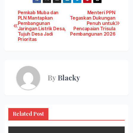
Post
Pemkab Muba dan
Menteri PPN
PLN Mantapkan
Tegaskan Dukungan
Pembangunan
Penuh untuk
navigation
Jaringan Listrik Desa,
Pencapaian Trisula
Tujuh Desa Jadi
Pembangunan 2026
Prioritas
By
Blacky
Related Post