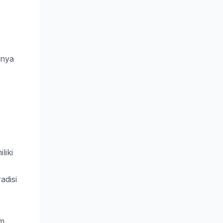
nnya
liki
adisi
am