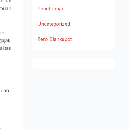
forum
amuan
Penghijauan
Uncategorized
an
Zero Blankspot
gajak
litas
rian