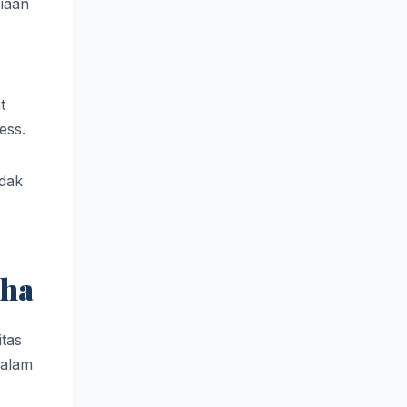
iaan
t
ess.
idak
dha
tas
dalam