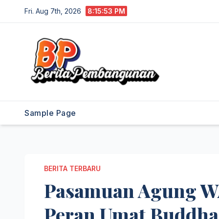
Skip
Fri. Aug 7th, 2026
8:15:54 PM
to
content
Sample Page
BERITA TERBARU
Pasamuan Agung W
Peran Umat Buddha