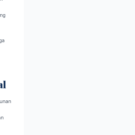
ang
ga
al
gunan
an