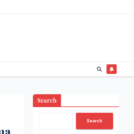
Search
Search
ma