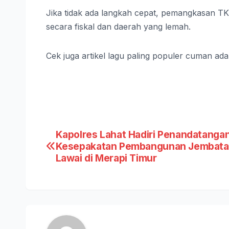
Jika tidak ada langkah cepat, pemangkasan T
secara fiskal dan daerah yang lemah.
Cek juga artikel lagu paling populer cuman ada
Post
Kapolres Lahat Hadiri Penandatanga
Kesepakatan Pembangunan Jembatan
navigation
Lawai di Merapi Timur