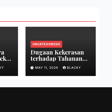
UNCATEGORIZED
ra
Dugaan Kekerasan
yek
terhadap Tahanan
ep
Perempuan
KY
MAY 11, 2026
BLACKY
Palestina