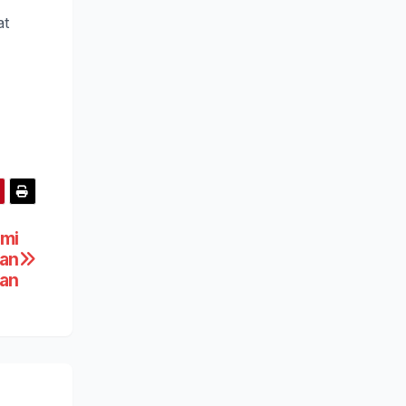
at
mi
an
tan