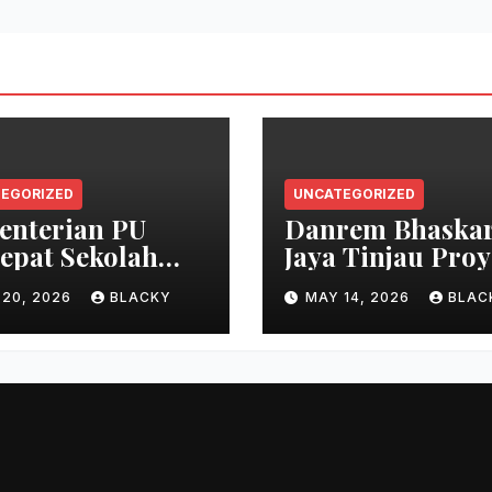
EGORIZED
UNCATEGORIZED
enterian PU
Danrem Bhaska
epat Sekolah
Jaya Tinjau Pro
at Ogan Ilir
Strategis Sumen
 20, 2026
BLACKY
MAY 14, 2026
BLAC