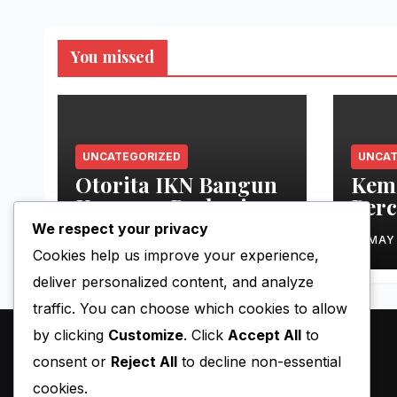
You missed
UNCATEGORIZED
UNCAT
Otorita IKN Bangun
Kem
Kawasan Berbasis
Perc
Pemberdayaan
Raky
We respect your privacy
MAY 20, 2026
BLACKY
MAY
Cookies help us improve your experience,
deliver personalized content, and analyze
traffic. You can choose which cookies to allow
by clicking
Customize
. Click
Accept All
to
consent or
Reject All
to decline non-essential
cookies.