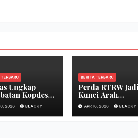
 TERBARU
BERITA TERBARU
as Ungkap
Perda RTRW Jad
batan Kopdes
Kunci Arah
h Putih
Pembangunan
0, 2026
BLACKY
APR 16, 2026
BLACKY
Daerah