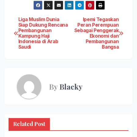
Post
Liga Muslim Dunia
Ipemi Tegaskan
Siap Dukung Rencana
Peran Perempuan
Pembangunan
Sebagai Penggerak
navigation
Kampung Haji
Ekonomi dan
Indonesia di Arab
Pembangunan
Saudi
Bangsa
By
Blacky
Related Post