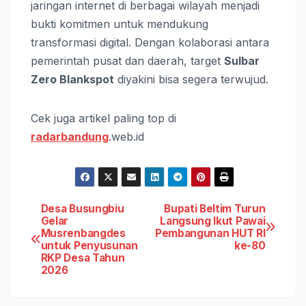
jaringan internet di berbagai wilayah menjadi
bukti komitmen untuk mendukung
transformasi digital. Dengan kolaborasi antara
pemerintah pusat dan daerah, target
Sulbar
Zero Blankspot
diyakini bisa segera terwujud.
Cek juga artikel paling top di
radarbandung
.web.id
Post
Desa Busungbiu
Bupati Beltim Turun
Gelar
Langsung Ikut Pawai
Musrenbangdes
Pembangunan HUT RI
navigation
untuk Penyusunan
ke-80
RKP Desa Tahun
2026