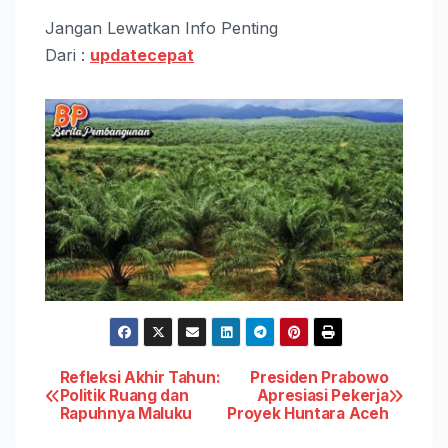
Jangan Lewatkan Info Penting
Dari :
updatecepat
Post
Refleksi Akhir Tahun:
Presiden Prabowo
Politik Ruang dan
Apresiasi Pekerja
Rapuhnya Maluku
Proyek Huntara Aceh
navigation