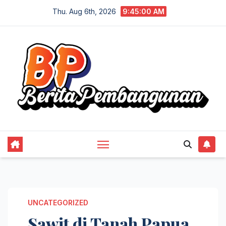
Skip
Thu. Aug 6th, 2026
9:45:01 AM
to
content
UNCATEGORIZED
Sawit di Tanah Papua