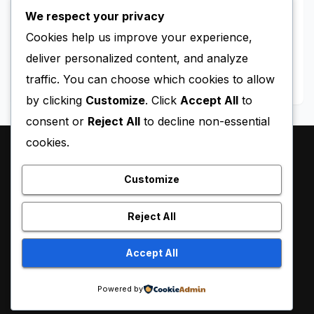
Dugaan Kekerasan terhadap
We respect your privacy
Tahanan Perempuan Palestina
Cookies help us improve your experience,
MAY 11, 2026
BLACKY
deliver personalized content, and analyze
traffic. You can choose which cookies to allow
by clicking
Customize
. Click
Accept All
to
consent or
Reject All
to decline non-essential
cookies.
Customize
Reject All
Proudly powered by WordPress
|
Theme:
Pulse News
by
Accept All
Themeansar
.
Powered by
Sample Page