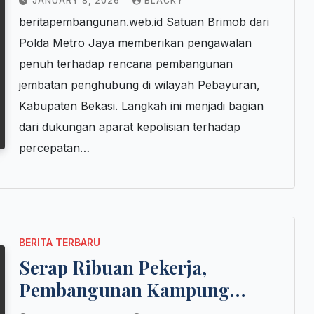
JANUARY 8, 2026
BLACKY
beritapembangunan.web.id Satuan Brimob dari
Polda Metro Jaya memberikan pengawalan
penuh terhadap rencana pembangunan
jembatan penghubung di wilayah Pebayuran,
Kabupaten Bekasi. Langkah ini menjadi bagian
dari dukungan aparat kepolisian terhadap
percepatan…
BERITA TERBARU
Serap Ribuan Pekerja,
Pembangunan Kampung
Nelayan Dipercepat